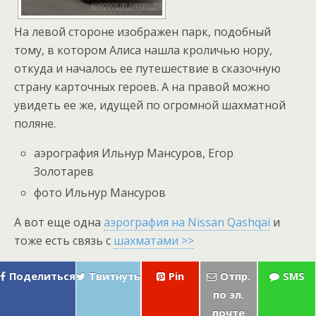
На левой стороне изображен парк, подобный
тому, в котором Алиса нашла кроличью нору,
откуда и началось ее путешествие в сказочную
страну карточных героев. А на правой можно
увидеть ее же, идущей по огромной шахматной
поляне.
аэрография Ильнур Мансуров, Егор
Золотарев
фото Ильнур Мансуров
А вот еще одна
аэрография на Nissan Qashqai
и
тоже есть связь с
шахматами >>
Поделиться
Твитнуть
Pin
Отпр.
SMS
по эл.
почте