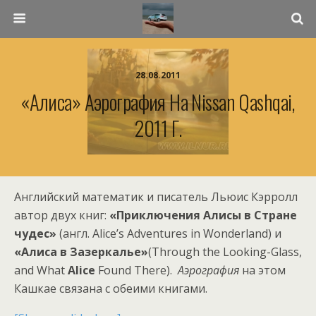
28.08.2011
«Алиса» Аэрография На Nissan Qashqai,
2011 Г.
Английский математик и писатель Льюис Кэрролл
автор двух книг:
«Приключения Алисы в Стране
чудес»
(англ. Alice’s Adventures in Wonderland) и
«Алиса в Зазеркалье»
(Through the Looking-Glass,
and What
Alice
Found There).
Аэрография
на этом
Кашкае связана с обеими книгами.